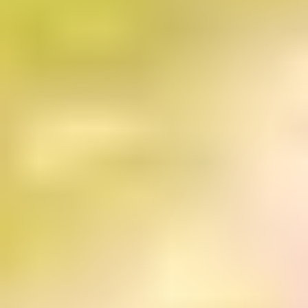
CAS
截止
日
期：
- 本
科预
科课
程
- 硕
士预
科课
程
尼日
斯里
尼泊
伊拉
中国
阿富
适
利亚
兰卡
尔
克
澳门
汗
于
巴基
秘鲁
马来
阿尔
其