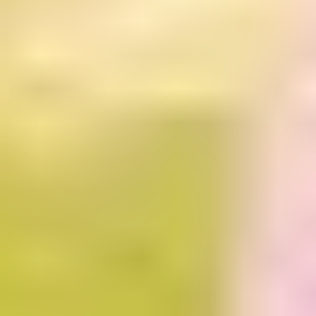
斯坦
沙特
西亚
及利
栏
阿拉
墨西
亚
所
伯
哥
孟加
国
南非
缅甸
拉国
家/
新西
埃及
地
兰
印度
以
阿曼
伊朗
的
菲律
科威
有
宾
特
家/
卡塔
苏丹
地
尔
叙利
区
俄罗
亚
斯
乌干
新加
达
坡
乌克