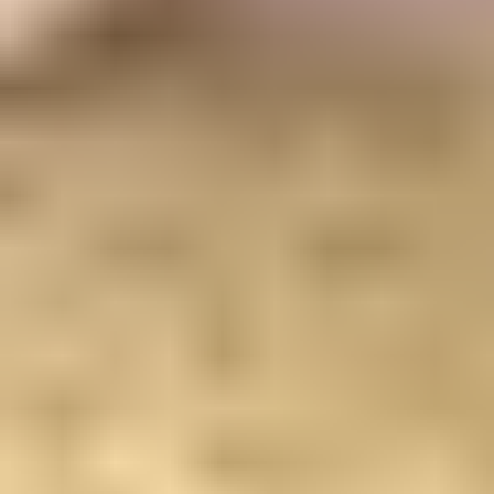
课程
如何申请
Item href is undefined. Verify item exist in the IA and/or
navigation depth.
条款和细则
隐私政策
Item href is undefined. Verify item exist in the IA and/or
navigation depth.
Cookie Preferences
Maintained by